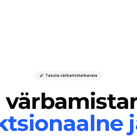
Tasuta värbamistarkavara
 värbamista
ktsionaalne j