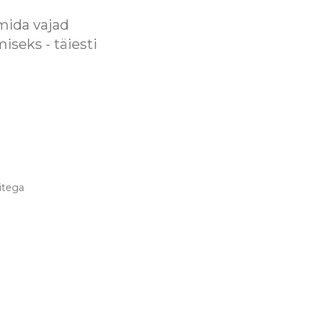
mida vajad
iseks - täiesti
itega