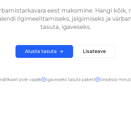
rbamistarkavara eest maksmine. Hangi kõik, 
lendi ligimeelitamiseks, jälgimiseks ja värbam
tasuta, igaveseks.
Alusta tasuta
Lisateave
ediitkaart pole vajalik
Igaveseks tasuta pakett
Seadista minut