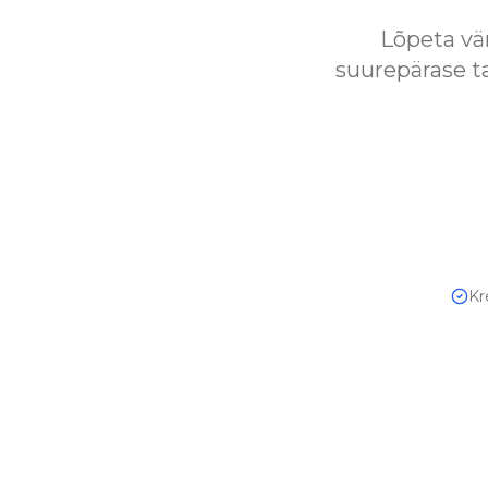
Lõpeta vä
suurepärase ta
Kr