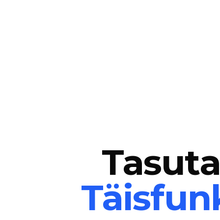
Tasuta
Täisfun