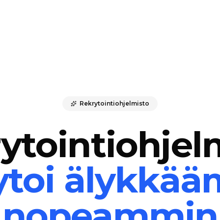
Rekrytointiohjelmisto
ytointiohjel
ytoi älykkää
nopeammin