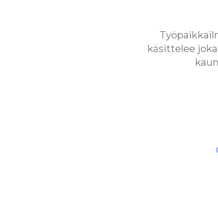
Työpaikkail
käsittelee jok
kaun