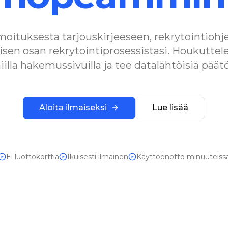
moituksesta tarjouskirjeeseen, rekrytointio
aisen osan rekrytointiprosessistasi. Houkuttel
iilla hakemussivuilla ja tee datalähtöisiä päätö
Aloita ilmaiseksi
Lue lisää
Ei luottokorttia
Ikuisesti ilmainen
Käyttöönotto minuuteiss