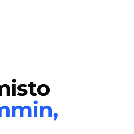
misto
mmin,