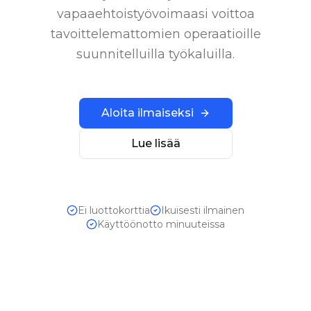
vapaaehtoistyövoimaasi voittoa
tavoittelemattomien operaatioille
suunnitelluilla työkaluilla.
Aloita ilmaiseksi
Lue lisää
Ei luottokorttia
Ikuisesti ilmainen
Käyttöönotto minuuteissa