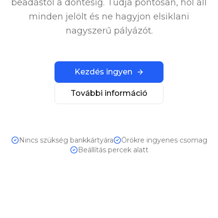
beadástól a döntésig. Tudja pontosan, hol áll
minden jelölt és ne hagyjon elsiklani
nagyszerű pályázót.
Kezdés ingyen
További információ
Nincs szükség bankkártyára
Örökre ingyenes csomag
Beállítás percek alatt