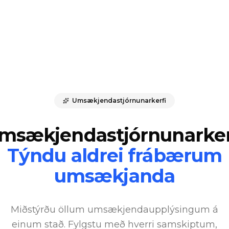
Umsækjendastjórnunarkerfi
msækjendastjórnunarker
Týndu aldrei frábærum
umsækjanda
Miðstýrðu öllum umsækjendaupplýsingum á
einum stað. Fylgstu með hverri samskiptum,