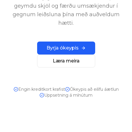
geymdu skjöl og færðu umsækjendur í
gegnum leiðsluna þína með auðveldum
hætti.
Byrja ókeypis
Læra meira
Engin kreditkort krafist
Ókeypis að eilífu áætlun
Uppsetning á mínútum