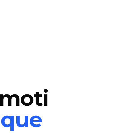
emoti
nque