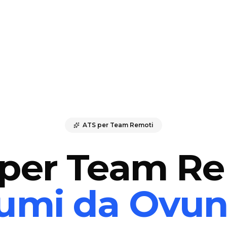
ATS per Team Remoti
per Team R
umi da Ovu