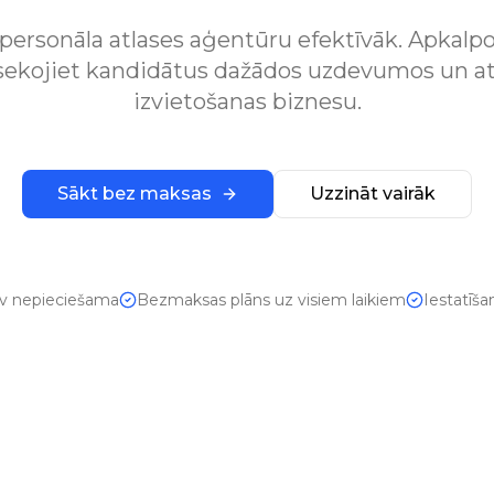
personāla atlases aģentūru efektīvāk. Apkalpo
zsekojiet kandidātus dažādos uzdevumos un at
izvietošanas biznesu.
Sākt bez maksas
Uzzināt vairāk
av nepieciešama
Bezmaksas plāns uz visiem laikiem
Iestatīš