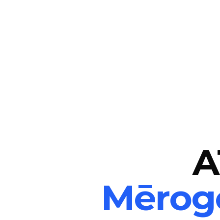
A
Mērogo