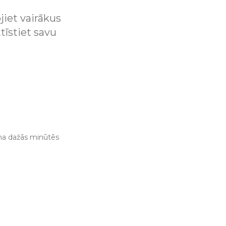
jiet vairākus
tīstiet savu
ana dažās minūtēs