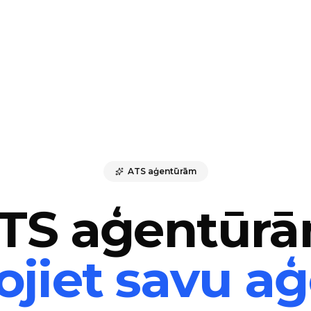
ATS aģentūrām
TS aģentūr
jiet savu a