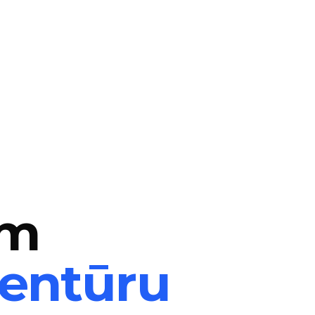
ām
ģentūru