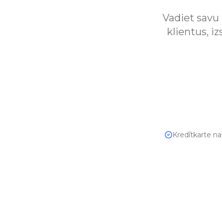
Vadiet savu 
klientus, i
Kredītkarte n