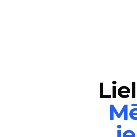
Li
Mē
i