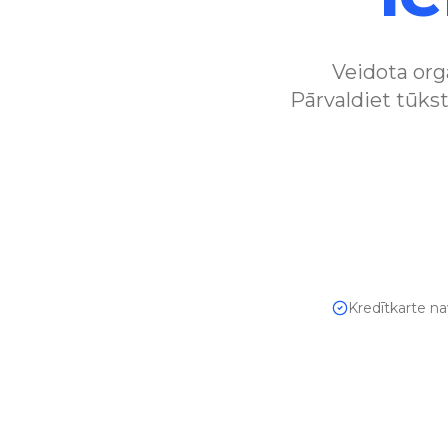
Veidota org
Pārvaldiet tūk
Kredītkarte n