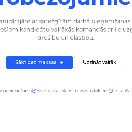
anizācijām ar sarežģītām darbā pieņemšanas
stošiem kandidātu vairākās komandās ar liel
drošību un elastību.
Sākt bez maksas
Uzzināt vairāk
av nepieciešama
Bezmaksas plāns uz visiem laikiem
Iestatīš