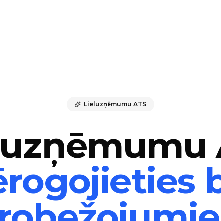
Lieluzņēmumu ATS
eluzņēmumu 
rogojieties 
erobežojumi