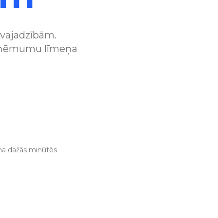
 vajadzībām.
uzņēmumu līmeņa
ana dažās minūtēs