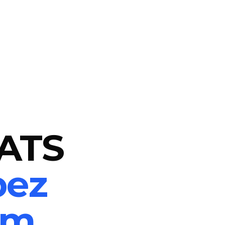
ATS
bez
em