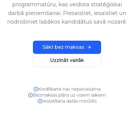
programmatūru, kas veidota stratēģiskai
darbā pieņemšanai. Piesaistiet, iesaistiet un
nodrošiniet labākos kandidātus savā nozarē.
Sākt bez maksas
Uzzināt vairāk
Kredītkarte nav nepieciešama
Bezmaksas plāns uz visiem laikiem
Iestatīšana dažās minūtēs