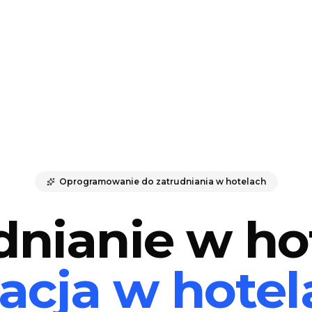
Oprogramowanie do zatrudniania w hotelach
dnianie w ho
acja w hotel