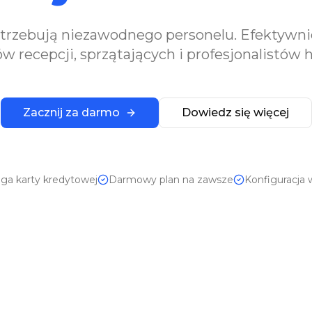
trzebują niezawodnego personelu. Efektywni
 recepcji, sprzątających i profesjonalistów 
Zacznij za darmo
Dowiedz się więcej
a karty kredytowej
Darmowy plan na zawsze
Konfiguracja 