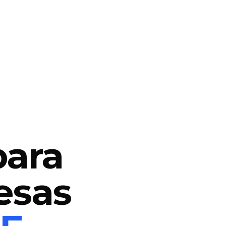
para
esas