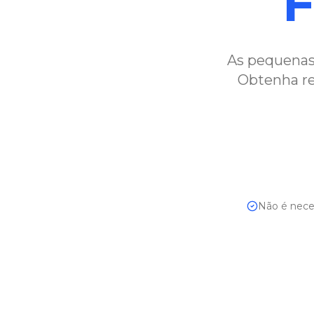
F
As pequenas
Obtenha re
Não é neces