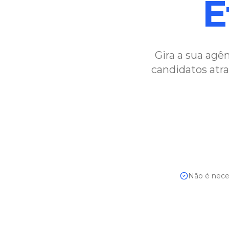
E
Gira a sua agê
candidatos atra
Não é neces