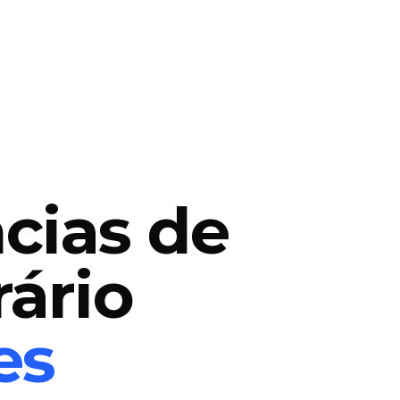
cias de
ário
es