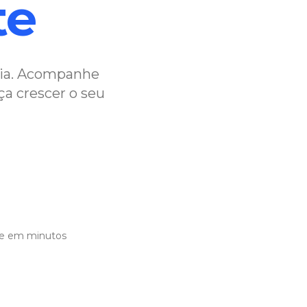
te
ncia. Acompanhe
ça crescer o seu
re em minutos